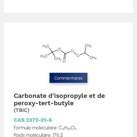
Commentaires
Carbonate d’isopropyle et de
peroxy-tert-butyle
(TBIC)
CAS 2372-21-6
Formule moléculaire: C₈H₁₆O₄
Poids moléculaire: 176.2