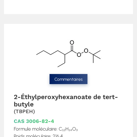
Commentaires
2-Éthylperoxyhexanoate de tert-
butyle
(TBPEH)
CAS 3006-82-4
Formule moléculaire: C₁₂H₁₄O₃
Poids moléculaire: 216.4