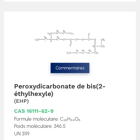
Commentaires
Peroxydicarbonate de bis(2-
éthylhexyle)
(EHP)
CAS 16111-62-9
Formule moléculaire: C₁₈H₃₄O₆
Poids moléculaire: 346.5
UN 3119