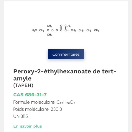
Commentaires
Peroxy-2-éthylhexanoate de tert-
amyle
(TAPEH)
CAS 686-31-7
Formule moléculaire: C₁₃H₂₆O₃
Poids moléculaire: 230.3
UN 3115
En savoir plus