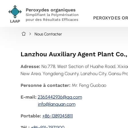
Peroxydes organiques
Simplifiant la Polymérisation
PEROXYDES O
pour des Résultats Efficaces
LAAP
Nous Contacter
Lanzhou Auxiliary Agent Plant Co.,
Adresse:
No.778, West Section of Huaihe Road, Xixi
New Area, Yongdeng County, Lanzhou City, Gansu Pro
Personne à contacter:
Mr. Feng Guobao
E-mail:
2365442936@qq.com
info@lanquan.com
Portable:
+86-13893458111
Tél.:
+86-931-7971300