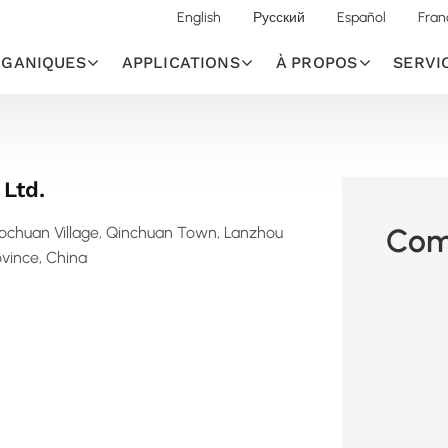
English
Русский
Español
Fran
RGANIQUES
APPLICATIONS
À PROPOS
SERVI
 Ltd.
Com
aochuan Village, Qinchuan Town, Lanzhou
vince, China