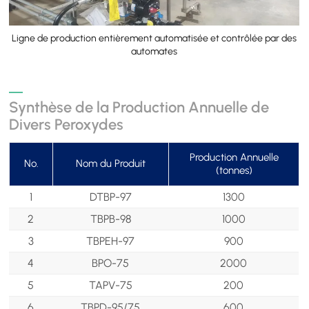
Ligne de production entièrement automatisée et contrôlée par des
automates
Synthèse de la Production Annuelle de
Divers Peroxydes
Production Annuelle
No.
Nom du Produit
(tonnes)
1
DTBP-97
1300
2
TBPB-98
1000
3
TBPEH-97
900
4
BPO-75
2000
5
TAPV-75
200
6
TBPD-95/75
600