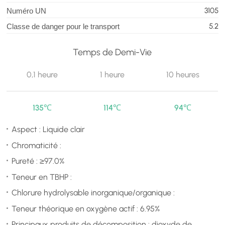
3105
Numéro UN
5.2
Classe de danger pour le transport
Temps de Demi-Vie
0,1 heure
1 heure
10 heures
135℃
114℃
94℃
Aspect : Liquide clair
Chromaticité :
Pureté : ≥97.0%
Teneur en TBHP :
Chlorure hydrolysable inorganique/organique :
Teneur théorique en oxygène actif : 6.95%
Principaux produits de décomposition : dioxyde de