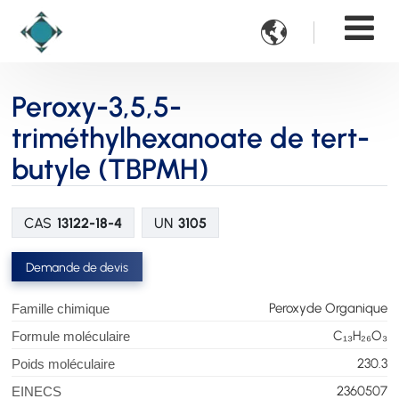

Peroxy-3,5,5-
triméthylhexanoate de tert-
butyle (TBPMH)
CAS
13122-18-4
UN
3105
Demande de devis
Peroxyde Organique
Famille chimique
C₁₃H₂₆O₃
Formule moléculaire
230.3
Poids moléculaire
2360507
EINECS