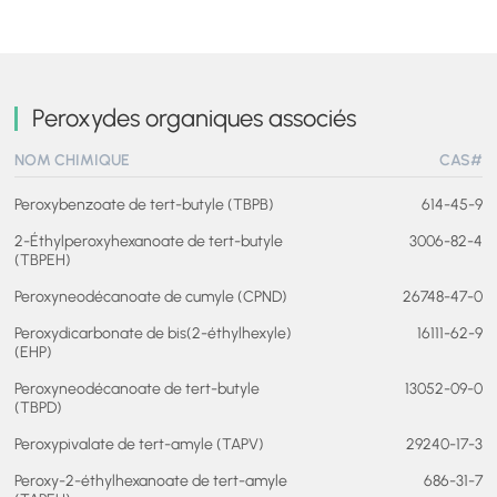
Peroxydes organiques associés
NOM CHIMIQUE
CAS#
Peroxybenzoate de tert-butyle (TBPB)
614-45-9
2-Éthylperoxyhexanoate de tert-butyle
3006-82-4
(TBPEH)
Peroxyneodécanoate de cumyle (CPND)
26748-47-0
Peroxydicarbonate de bis(2-éthylhexyle)
16111-62-9
(EHP)
Peroxyneodécanoate de tert-butyle
13052-09-0
(TBPD)
Peroxypivalate de tert-amyle (TAPV)
29240-17-3
Peroxy-2-éthylhexanoate de tert-amyle
686-31-7