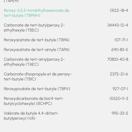
(TAPEH)
Peroxy-3,5,5-triméthylhexanoate de
13122-18-4
tert-butyle (TBPMH)
Carbonate de tert-butylperoxy 2-
34443-12-4
éthylhexyle (TBEC)
Peroxyacétate de tert-butyle (TBPA)
107-71-1
Peroxyacétate de tert-amyle (TAPA)
690-83-5
Carbonate de tert-amylperoxy 2-
70833-40-8
éthylhexyle (TAEC)
Carbonate d’isopropyle et de peroxy-
2372-21-6
tert-butyle (TBIC)
Péroxypivalate de tert-butyle (TBPV)
927-07-1
Peroxydicarbonate de bis(4-tert-
15520-11-3
butylcyclohexyle) (BCHPC)
Valérate de butyle 4,4-di(tert-
995-33-5
butylperoxy) (VA)