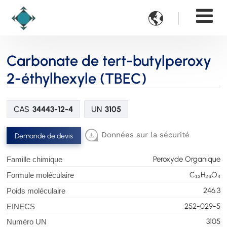

Carbonate de tert-butylperoxy
2-éthylhexyle (TBEC)
CAS
34443-12-4
UN
3105
Données sur la sécurité
Demande de devis
Peroxyde Organique
Famille chimique
C₁₃H₂₆O₄
Formule moléculaire
246.3
Poids moléculaire
252-029-5
EINECS
3105
Numéro UN