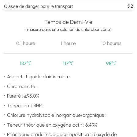
5.2
Classe de danger pour le transport
Temps de Demi-Vie
(mesuré dans une solution de chlorobenzène)
0,1 heure
1 heure
10 heures
137℃
117℃
98℃
Aspect : Liquide clair incolore
Chromaticité :
Pureté : ≥95.0%
Teneur en TBHP :
Chlorure hydrolysable inorganique/organique :
Teneur théorique en oxygène actif : 6.49%
Principaux produits de décomposition : dioxyde de