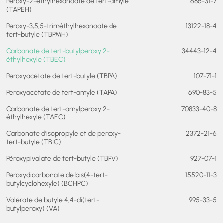
Peroxy-2-éthylhexanoate de tert-amyle
686-31-7
(TAPEH)
Peroxy-3,5,5-triméthylhexanoate de
13122-18-4
tert-butyle (TBPMH)
Carbonate de tert-butylperoxy 2-
34443-12-4
éthylhexyle (TBEC)
Peroxyacétate de tert-butyle (TBPA)
107-71-1
Peroxyacétate de tert-amyle (TAPA)
690-83-5
Carbonate de tert-amylperoxy 2-
70833-40-8
éthylhexyle (TAEC)
Carbonate d’isopropyle et de peroxy-
2372-21-6
tert-butyle (TBIC)
Péroxypivalate de tert-butyle (TBPV)
927-07-1
Peroxydicarbonate de bis(4-tert-
15520-11-3
butylcyclohexyle) (BCHPC)
Valérate de butyle 4,4-di(tert-
995-33-5
butylperoxy) (VA)