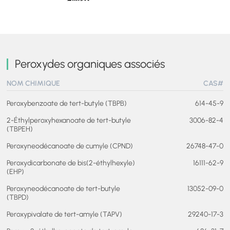
Peroxydes organiques associés
NOM CHIMIQUE
CAS#
Peroxybenzoate de tert-butyle (TBPB)
614-45-9
2-Éthylperoxyhexanoate de tert-butyle
3006-82-4
(TBPEH)
Peroxyneodécanoate de cumyle (CPND)
26748-47-0
Peroxydicarbonate de bis(2-éthylhexyle)
16111-62-9
(EHP)
Peroxyneodécanoate de tert-butyle
13052-09-0
(TBPD)
Peroxypivalate de tert-amyle (TAPV)
29240-17-3