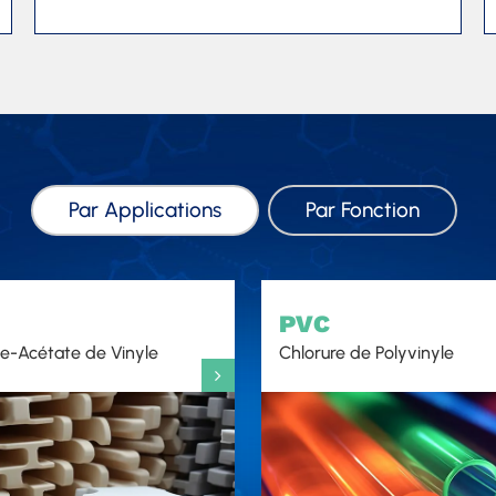
Par Applications
Par Fonction
PVC
e-Acétate de Vinyle
Chlorure de Polyvinyle