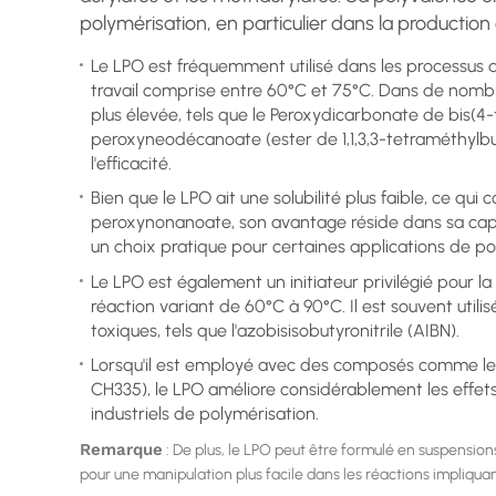
polymérisation, en particulier dans la production 
Le LPO est fréquemment utilisé dans les processus
travail comprise entre 60°C et 75°C. Dans de nombr
plus élevée, tels que le Peroxydicarbonate de bis(4-
peroxyneodécanoate (ester de 1,1,3,3-tetraméthylbutyl
l'efficacité.
Bien que le LPO ait une solubilité plus faible, ce q
peroxynonanoate, son avantage réside dans sa capa
un choix pratique pour certaines applications de po
Le LPO est également un initiateur privilégié pour 
réaction variant de 60°C à 90°C. Il est souvent uti
toxiques, tels que l'azobisisobutyronitrile (AIBN).
Lorsqu'il est employé avec des composés comme le 1
CH335), le LPO améliore considérablement les effets 
industriels de polymérisation.
Remarque
: De plus, le LPO peut être formulé en suspens
pour une manipulation plus facile dans les réactions impliquant