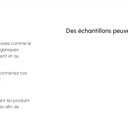
Des échantillons peuv
mposée comme le
rganiques
ment et au
 contactez nos
.
ant les produits
és afin de