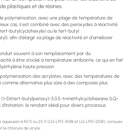
de plastiques et de résines.
 de polymérisation, avec une plage de température de
eux cas, il est combiné avec des peroxydes à réactivité
tert-butylcyclohexyle) ou le tert-butyl
), afin d'élargir sa plage de réactivité et d'améliorer
ui conduit souvent à son remplacement par du
cité à être stocké à température ambiante, ce qui en fait
lyéthylène haute pression.
la polymérisation des acrylates, avec des températures de
lisé comme alternative plus sûre à des composés plus
,1-Di(tert-butylperoxy)-3,3,5-triméthylcyclohexane (LQ-
d'initiation, le rendant idéal pour divers processus
ions aqueuses à 40 % ou 25 % (LQ-LPO-40W et LQ-LPO-25W), conçues
 le chlorure de vinyle.