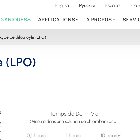
English
Русский
Español
Fran
RGANIQUES
APPLICATIONS
À PROPOS
SERVI
xyde de dilauroyle (LPO)
e (LPO)
e
Temps de Demi-Vie
(Mesuré dans une solution de chlorobenzène)
₄
6
0,1 heure
1 heure
10 heures