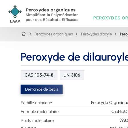
Peroxydes organiques
Simplifiant la Polymérisation
PEROXYDES O
pour des Résultats Efficaces
LAAP
Peroxydes organiques
Peroxydes d'acyle
Pero
Peroxyde de dilauroyl
CAS
105-74-8
UN
3106
Demande de devis
Peroxyde Organiqu
Famille chimique
C₂₄H₄₆O
Formule moléculaire
398.
Poids moléculaire