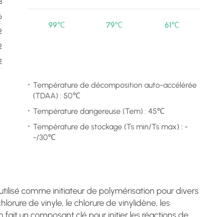
3
6
99℃
79℃
61℃
2
2
2
Température de décomposition auto-accélérée
(TDAA) : 50℃
Température dangereuse (Tem) : 45℃
Température de stockage (Ts min/Ts max) : -
-/30℃
tilisé comme initiateur de polymérisation pour divers
orure de vinyle, le chlorure de vinylidène, les
 fait un composant clé pour initier les réactions de