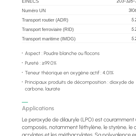
203-326-
EINECS
310
Numéro UN
5.
Transport routier (ADR)
5.
Transport ferroviaire (RID)
5.
Transport maritime (IMDG)
Aspect : Poudre blanche ou flocons
Pureté : ≥99.0%
Teneur théorique en oxygène actif : 4.01%
Principaux produits de décomposition : dioxyde de
carbone, laurate
Applications
Le peroxyde de dilauryle (LPO) est couramment u
composés, notamment l'éthylène, le styrène, le chl
acrylates et les méthacrylates. Sa polyvalence en