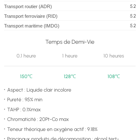
5.2
Transport routier (ADR)
5.2
Transport ferroviaire (RID)
5.2
Transport maritime (IMDG)
Temps de Demi-Vie
0,1 heure
1 heure
10 heures
150℃
128℃
108℃
Aspect : Liquide clair incolore
Pureté : 95% min
TAHP : 0.1%max
Chromaticité : 20Pt-Co max
Teneur théorique en oxygène actif : 9.18%
Principaux produits de décomposition : alcool tert-