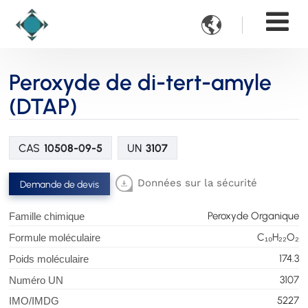

Peroxyde de di-tert-amyle
(DTAP)
CAS
10508-09-5
UN
3107
Données sur la sécurité
Demande de devis
Peroxyde Organique
Famille chimique
C₁₀H₂₂O₂
Formule moléculaire
174.3
Poids moléculaire
3107
Numéro UN
5227
IMO/IMDG