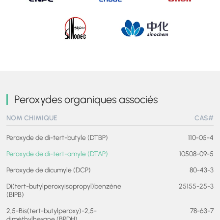
Peroxydes organiques associés
NOM CHIMIQUE
CAS#
Peroxyde de di-tert-butyle (DTBP)
110-05-4
Peroxyde de di-tert-amyle (DTAP)
10508-09-5
Peroxyde de dicumyle (DCP)
80-43-3
Di(tert-butylperoxyisopropyl)benzène
25155-25-3
(BIPB)
2,5-Bis(tert-butylperoxy)-2,5-
78-63-7
diméthylhexane (BPDH)